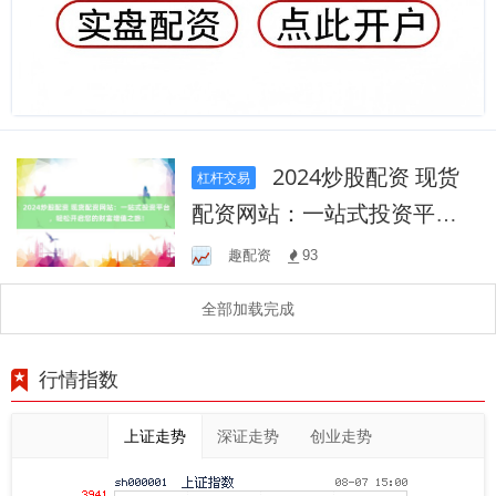
2024炒股配资 现货
杠杆交易
配资网站：一站式投资平
台，轻松开启您的财富增值
趣配资
93
之旅！
全部加载完成
行情指数
上证走势
深证走势
创业走势