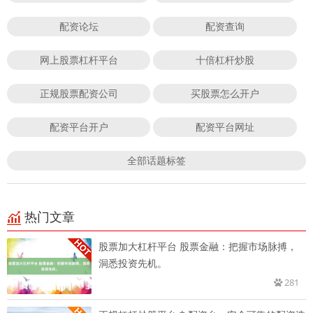
配资论坛
配资查询
网上股票杠杆平台
十倍杠杆炒股
正规股票配资公司
买股票怎么开户
配资平台开户
配资平台网址
全部话题标签
热门文章
股票加大杠杆平台 股票金融：把握市场脉搏，
洞悉投资先机。
281