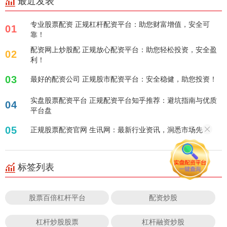
最近发表
专业股票配资 正规杠杆配资平台：助您财富增值，安全可
01
靠！
配资网上炒股配 正规放心配资平台：助您轻松投资，安全盈
02
利！
03
最好的配资公司 正规股市配资平台：安全稳健，助您投资！
实盘股票配资平台 正规配资平台知乎推荐：避坑指南与优质
04
平台盘
05
正规股票配资官网 生讯网：最新行业资讯，洞悉市场先机
标签列表
股票百倍杠杆平台
配资炒股
杠杆炒股股票
杠杆融资炒股