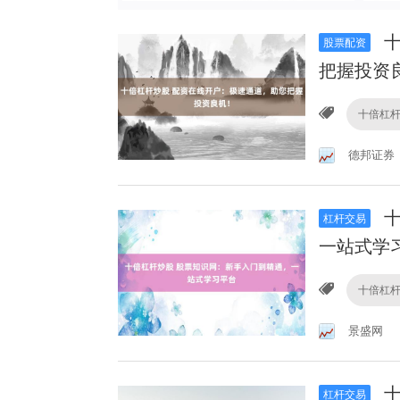
十
股票配资
把握投资
十倍杠
德邦证券
十
杠杆交易
一站式学
十倍杠
景盛网
十
杠杆交易