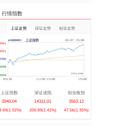
行情指数
上证走势
深证走势
创业走势
上证指数
深证成指
创业板指
3940.04
14311.01
3563.12
9.69
(1.02%)
200.89
(1.42%)
47.56
(1.35%)