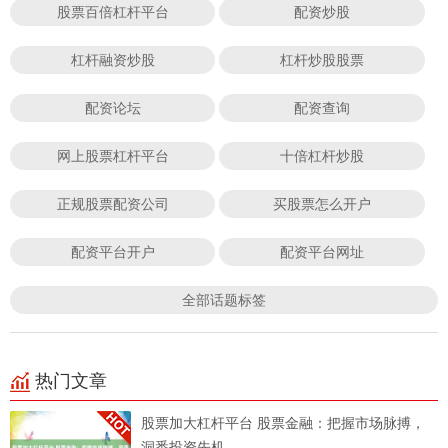
股票百倍杠杆平台
配资炒股
杠杆融资炒股
杠杆炒股股票
配资论坛
配资查询
网上股票杠杆平台
十倍杠杆炒股
正规股票配资公司
买股票怎么开户
配资平台开户
配资平台网址
全部话题标签
热门文章
股票加大杠杆平台 股票金融：把握市场脉搏，
洞悉投资先机。