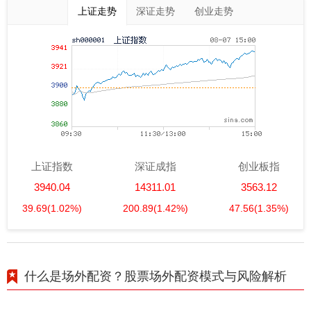
上证走势
深证走势
创业走势
上证指数
深证成指
创业板指
3940.04
14311.01
3563.12
39.69
(1.02%)
200.89
(1.42%)
47.56
(1.35%)
什么是场外配资？股票场外配资模式与风险解析