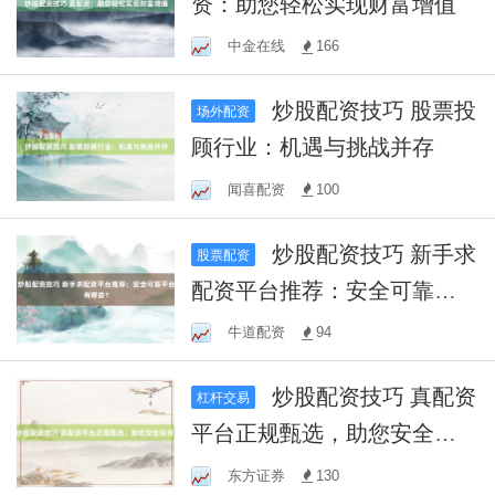
资：助您轻松实现财富增值
中金在线
166
炒股配资技巧 股票投
场外配资
顾行业：机遇与挑战并存
闻喜配资
100
炒股配资技巧 新手求
股票配资
配资平台推荐：安全可靠平
台有哪些？
牛道配资
94
炒股配资技巧 真配资
杠杆交易
平台正规甄选，助您安全投
资！
东方证券
130