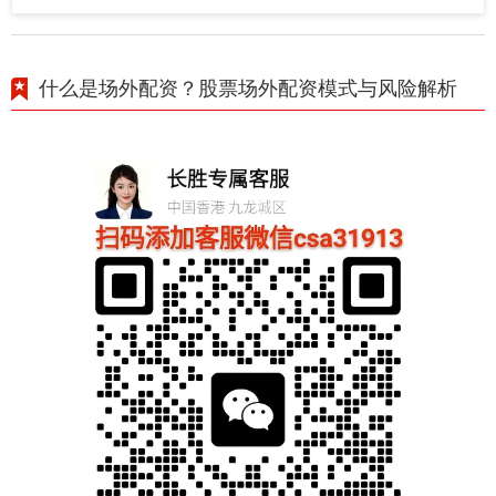
什么是场外配资？股票场外配资模式与风险解析