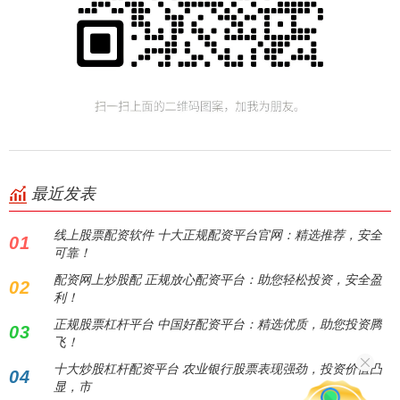
最近发表
线上股票配资软件 十大正规配资平台官网：精选推荐，安全
01
可靠！
配资网上炒股配 正规放心配资平台：助您轻松投资，安全盈
02
利！
正规股票杠杆平台 中国好配资平台：精选优质，助您投资腾
03
飞！
十大炒股杠杆配资平台 农业银行股票表现强劲，投资价值凸
04
显，市