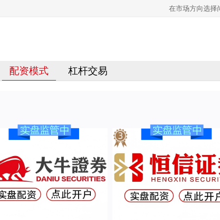
在市场方向选择
配资模式
杠杆交易