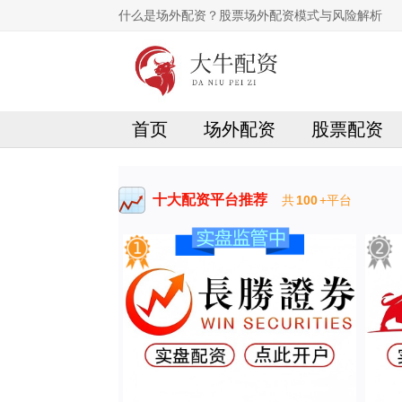
什么是场外配资？股票场外配资模式与风险解析
首页
场外配资
股票配资
十大配资平台推荐
共
100
+平台