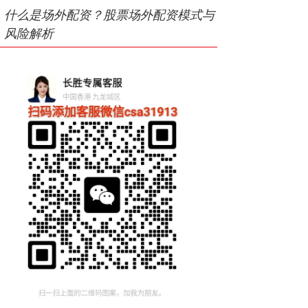
什么是场外配资？股票场外配资模式与
风险解析