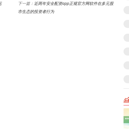
运
近两年安全配资app正规官方网软件在多元股
下一篇：
市生态的投资者行为