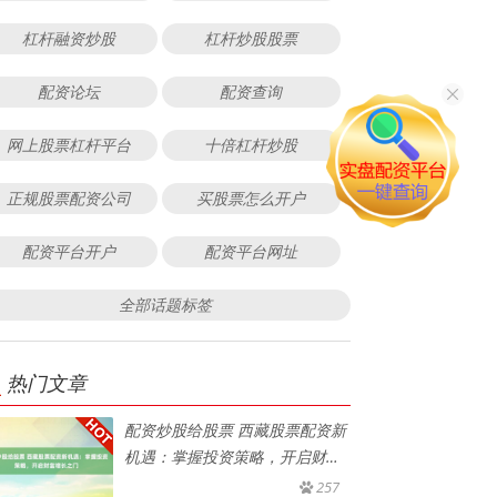
杠杆融资炒股
杠杆炒股股票
配资论坛
配资查询
网上股票杠杆平台
十倍杠杆炒股
正规股票配资公司
买股票怎么开户
配资平台开户
配资平台网址
全部话题标签
热门文章
配资炒股给股票 西藏股票配资新
机遇：掌握投资策略，开启财富
增
257