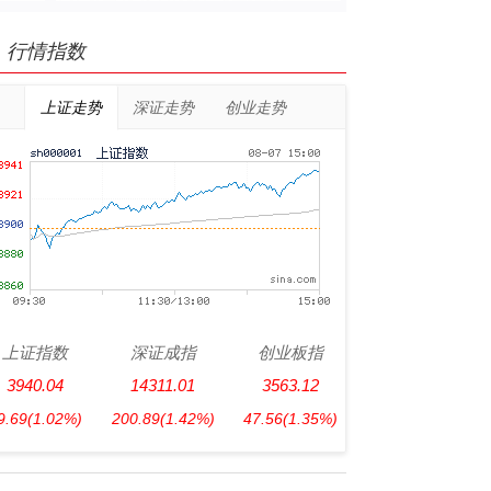
行情指数
上证走势
深证走势
创业走势
上证指数
深证成指
创业板指
3940.04
14311.01
3563.12
9.69
(1.02%)
200.89
(1.42%)
47.56
(1.35%)