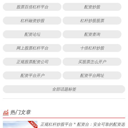
股票百倍杠杆平台
配资炒股
杠杆融资炒股
杠杆炒股股票
配资论坛
配资查询
网上股票杠杆平台
十倍杠杆炒股
正规股票配资公司
买股票怎么开户
配资平台开户
配资平台网址
全部话题标签
热门文章
正规杠杆炒股平台 * 配资台：安全可靠的配资选