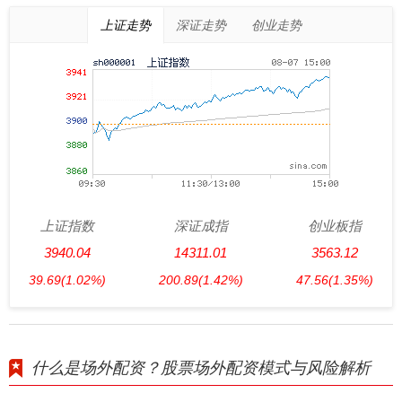
上证走势
深证走势
创业走势
上证指数
深证成指
创业板指
3940.04
14311.01
3563.12
39.69
(1.02%)
200.89
(1.42%)
47.56
(1.35%)
什么是场外配资？股票场外配资模式与风险解析