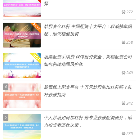
择
272
炒股资金杠杆 中国配资十大平台：权威榜单揭
秘，助您稳健投资
258
股票配资手续费 保障投资安全，揭秘配资公司
如何构建稳固风控体
249
4
股票线上配资平台 十万元炒股能加杠杆吗？杠
杆炒股指南
242
5
个人炒股如何加杠杆 最专业炒股配资服务，助
力投资者高效决策，
235