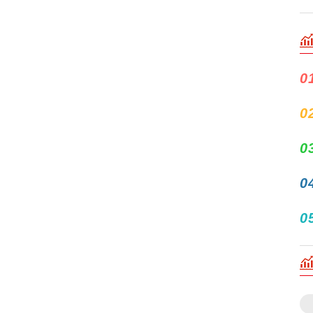
0
0
0
0
0