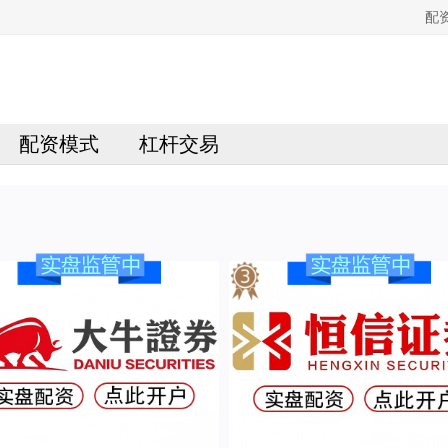
配
配资模式
杠杆交易