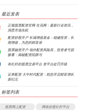
最近发表
正规股票配资官网 生讯网：最新行业资讯，
1
洞悉市场先机
配资炒股开户 长城增值基金：稳健投资，长
2
期增值，为您的财富保
股票融资开户 场外配资风险高，投资者亏损
3
惨重：揭秘配资陷阱与
4
有杠杆的股票交易平台 资平台处罚升级
证券配资 大牛时代配资：助您开启财富增长
5
新纪元
标签列表
股票网上配资
网络炒股杠杆平台