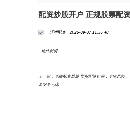
配资炒股开户 正规股票配资
旺润配资
2025-09-07 11:36:48
场外配资
免费配资炒股 期货配资担保：专业风控，
上一篇：
金安全无忧