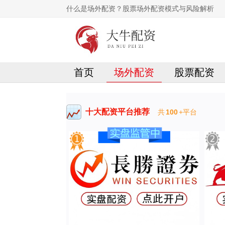
什么是场外配资？股票场外配资模式与风险解析
首页
场外配资
股票配资
十大配资平台推荐
共
100
+平台