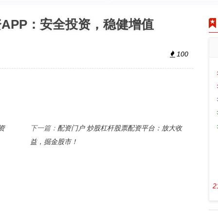
APP：安全投资，稳健增值
100
资
配资门户 炒股杠杆股票配资平台：放大收
下一篇：
益，掘金股市！
2